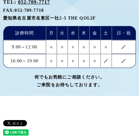
TEL:
052-709-7717
FAX:
052-709-7718
愛知県名古屋市名東区一社2-5 THE QOL2F
診療時間
月
火
水
木
金
土
日・祝
9:00～12:00
○
○
○
○
○
○
／
16:00～19:00
○
○
○
○
○
／
／
何でもお気軽にご相談ください。
ご来院をお待ちしております。