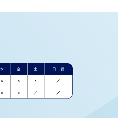
木
金
土
日・祝
○
○
○
／
○
○
／
／