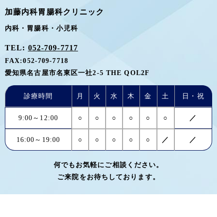
加藤内科胃腸科クリニック
内科・胃腸科・小児科
TEL:
052-709-7717
FAX:
052-709-7718
愛知県名古屋市名東区一社2-5 THE QOL2F
診療時間
月
火
水
木
金
土
日・祝
9:00～12:00
○
○
○
○
○
○
／
16:00～19:00
○
○
○
○
○
／
／
何でもお気軽にご相談ください。
ご来院をお待ちしております。