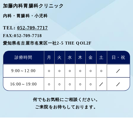
加藤内科胃腸科クリニック
内科・胃腸科・小児科
TEL:
052-709-7717
FAX:
052-709-7718
愛知県名古屋市名東区一社2-5 THE QOL2F
診療時間
月
火
水
木
金
土
日・祝
9:00～12:00
○
○
○
○
○
○
／
16:00～19:00
○
○
○
○
○
／
／
何でもお気軽にご相談ください。
ご来院をお待ちしております。